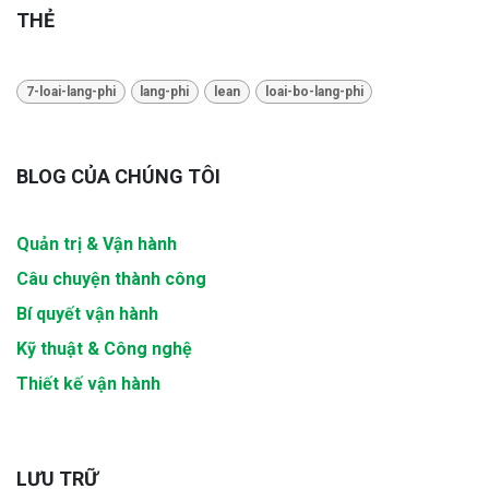
THẺ
7-loai-lang-phi
lang-phi
lean
loai-bo-lang-phi
BLOG CỦA CHÚNG TÔI
Quản trị & Vận hành
Câu chuyện thành công
Bí quyết vận hành
Kỹ thuật & Công nghệ
Thiết kế vận hành
LƯU TRỮ