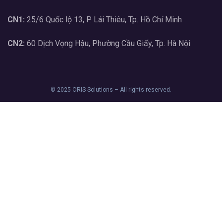
CN1:
25/6 Quốc lộ 13, P. Lái Thiêu, Tp. Hồ Chí Minh
CN2:
60 Dịch Vọng Hậu, Phường Cầu Giấy, Tp. Hà Nội
© 2025 ORIS Solutions – All rights reserved.