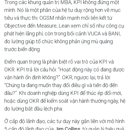
Trong các khung quản trị MBA, KPI không đứng một
mình. Nó là một phần của hệ tư duy rộng hơn về mục
tiêu và thực thi. OGSM nhấn mạnh mối liên kết từ
Objective đến Measure; Lean xem chỉ số như công cụ
phát hiện lãng phí; còn trong bối cảnh VUCA và BANI,
đo lường giúp tổ chức không phản ứng mù quáng
trước biến động.
Điểm quan trọng là phân biệt rõ vai trò của KPI và
OKR. KPI trả lời câu hỏi: “Hoạt động này có đang được
vận hành ổn định không?”. OKR, ngược lại, trả lời:
“Chúng ta đang muốn thay đổi điều gì và tiến độ đến
đâu?”. Khi doanh nghiệp dùng KPI để thúc ép đổi mới,
hoặc dùng OKR để kiểm soát vận hành thường ngày, hệ
đo lường bắt đầu lệch pha.
Ở cấp độ lãnh đạo, các tư duy này gắn liền với mô hình
5 cấp độ lãnh đạo của
Jim Collins
: từ quản lý hiệu quả,