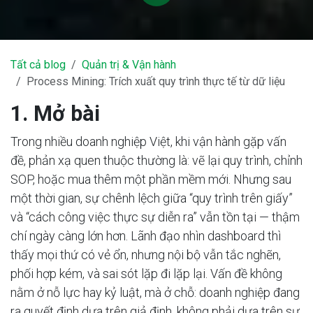
Tất cả blog
Quản trị & Vận hành
Process Mining: Trích xuất quy trình thực tế từ dữ liệu
1. Mở bài
Trong nhiều doanh nghiệp Việt, khi vận hành gặp vấn
đề, phản xạ quen thuộc thường là: vẽ lại quy trình, chỉnh
SOP, hoặc mua thêm một phần mềm mới. Nhưng sau
một thời gian, sự chênh lệch giữa “quy trình trên giấy”
và “cách công việc thực sự diễn ra” vẫn tồn tại — thậm
chí ngày càng lớn hơn. Lãnh đạo nhìn dashboard thì
thấy mọi thứ có vẻ ổn, nhưng nội bộ vẫn tắc nghẽn,
phối hợp kém, và sai sót lặp đi lặp lại. Vấn đề không
nằm ở nỗ lực hay kỷ luật, mà ở chỗ: doanh nghiệp đang
ra quyết định dựa trên giả định, không phải dựa trên sự