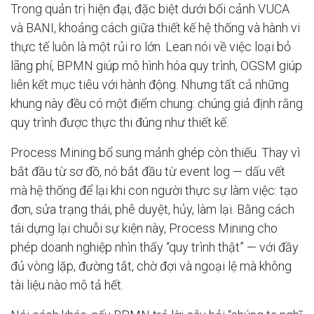
Trong quản trị hiện đại, đặc biệt dưới bối cảnh VUCA
và BANI, khoảng cách giữa thiết kế hệ thống và hành vi
thực tế luôn là một rủi ro lớn. Lean nói về việc loại bỏ
lãng phí, BPMN giúp mô hình hóa quy trình, OGSM giúp
liên kết mục tiêu với hành động. Nhưng tất cả những
khung này đều có một điểm chung: chúng giả định rằng
quy trình được thực thi đúng như thiết kế.
Process Mining bổ sung mảnh ghép còn thiếu. Thay vì
bắt đầu từ sơ đồ, nó bắt đầu từ event log — dấu vết
mà hệ thống để lại khi con người thực sự làm việc: tạo
đơn, sửa trạng thái, phê duyệt, hủy, làm lại. Bằng cách
tái dựng lại chuỗi sự kiện này, Process Mining cho
phép doanh nghiệp nhìn thấy “quy trình thật” — với đầy
đủ vòng lặp, đường tắt, chờ đợi và ngoại lệ mà không
tài liệu nào mô tả hết.