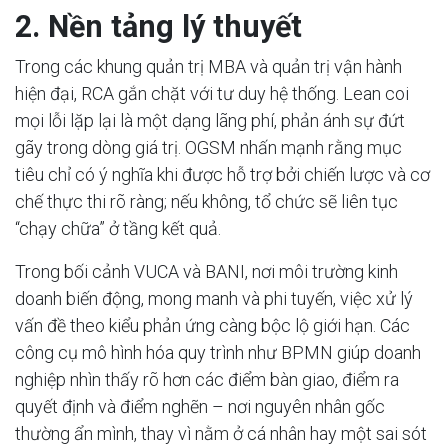
2. Nền tảng lý thuyết
Trong các khung quản trị MBA và quản trị vận hành
hiện đại, RCA gắn chặt với tư duy hệ thống. Lean coi
mọi lỗi lặp lại là một dạng lãng phí, phản ánh sự đứt
gãy trong dòng giá trị. OGSM nhấn mạnh rằng mục
tiêu chỉ có ý nghĩa khi được hỗ trợ bởi chiến lược và cơ
chế thực thi rõ ràng; nếu không, tổ chức sẽ liên tục
“chạy chữa” ở tầng kết quả.
Trong bối cảnh VUCA và BANI, nơi môi trường kinh
doanh biến động, mong manh và phi tuyến, việc xử lý
vấn đề theo kiểu phản ứng càng bộc lộ giới hạn. Các
công cụ mô hình hóa quy trình như BPMN giúp doanh
nghiệp nhìn thấy rõ hơn các điểm bàn giao, điểm ra
quyết định và điểm nghẽn – nơi nguyên nhân gốc
thường ẩn mình, thay vì nằm ở cá nhân hay một sai sót