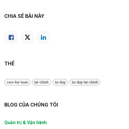
CHIA SẺ BÀI NÀY
THẺ
ceo-ke-toan
tai-chinh
tu-duy
tu-duy-tai-chinh
BLOG CỦA CHÚNG TÔI
Quản trị & Vận hành