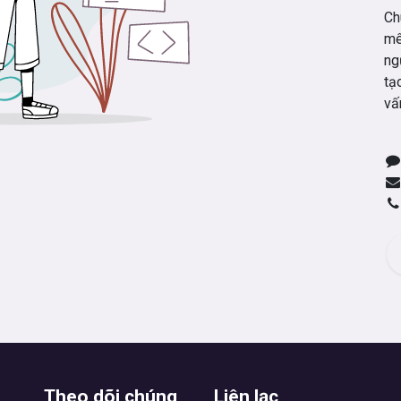
Ch
mê
ng
tạ
vấ
Theo dõi chúng
Liên lạc