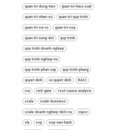
quan-tri-dong-tien
quan-tri-hieu-suat
quan-tri-nhan-su
quan-tri-quy-trinh
quan-tri-rui-ro
quan-tri-sop
quan-tri-xung-dot
quy-trinh
quy-trinh-doanh-nghiep
quy-trinh-nghiep-vu
quy-trinh-phan-cap
quy-trinh-phang
quyet-dinh
ra-quyet-dinh
RACI
rca
risk-gate
root-cause-analysis
scale
scale-business
scale-doanh-nghiep-dich-vu
sipoc
sla
sop
sop-van-hanh