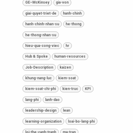
GE–McKinsey
gia-von
giai-quyet-triet-de
hanh-chinh
hanh-chinh-nhan-su
he-thong
he-thong-nhan-su
hieu-qua-cong-viec
hr
Hub & Spoke
human-resources
Job-Description
kaizen
khung-nang-luc
kiem-soat
kiem-soat-chi-phi
kien-truc
KPI
lang-phi
lanh-dao
leadership-design
lean
learning-organization
loai-bo-lang-phi
loi-the-canh-tranh
ma-tran