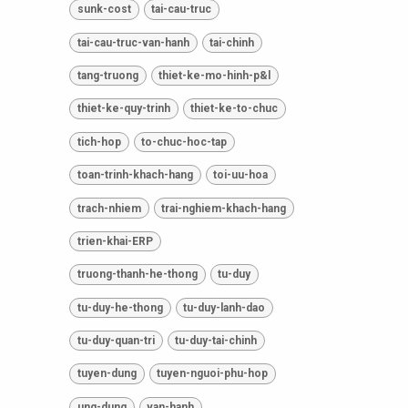
sunk-cost
tai-cau-truc
tai-cau-truc-van-hanh
tai-chinh
tang-truong
thiet-ke-mo-hinh-p&l
thiet-ke-quy-trinh
thiet-ke-to-chuc
tich-hop
to-chuc-hoc-tap
toan-trinh-khach-hang
toi-uu-hoa
trach-nhiem
trai-nghiem-khach-hang
trien-khai-ERP
truong-thanh-he-thong
tu-duy
tu-duy-he-thong
tu-duy-lanh-dao
tu-duy-quan-tri
tu-duy-tai-chinh
tuyen-dung
tuyen-nguoi-phu-hop
ung-dung
van-hanh