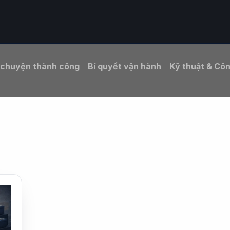
eo ngành
Giải pháp
Vì sao chọn ORIS
Tài nguyên
 chuyện thành công
Bí quyết vận hành
Kỹ thuật & Cô