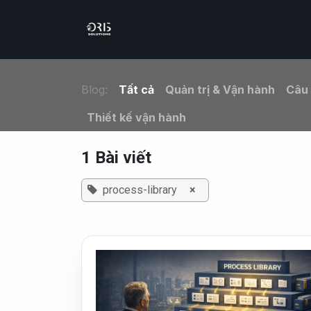
Trang chủ
Bộ giải pháp th
Blog:
Tất cả
Quản trị & Vận hành
Câu
Thiết kế vận hành
1 Bài viết
process-library
×