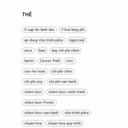
THẺ
5-cap-do-lanh-dao
7-loai-lang-phi
ap-dung-chu-trinh-pdca
Approval
avco
bani
bay-chi-phi-chim
bpmn
Career-Path
ceo
ceo-ke-toan
chi-phi-chim
chi-phi-erp
chi-phi-van-hanh
chien-luoc
chien-luoc-canh-tranh
chien-luoc-Porter
chien-luoc-van-hanh
chu-trinh-pdca
chuan-hoa
chuan-hoa-quy-trinh