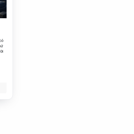
có
hứ
ời