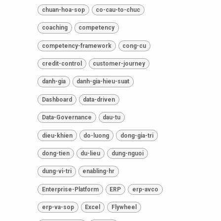
chuan-hoa-sop
co-cau-to-chuc
coaching
competency
competency-framework
cong-cu
credit-control
customer-journey
danh-gia
danh-gia-hieu-suat
Dashboard
data-driven
Data-Governance
dau-tu
dieu-khien
do-luong
dong-gia-tri
dong-tien
du-lieu
dung-nguoi
dung-vi-tri
enabling-hr
Enterprise-Platform
ERP
erp-avco
erp-va-sop
Excel
Flywheel