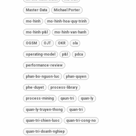
Master-Data
Michael Porter
mo-hinh
mo-hinh-hoa-quy-trinh
mo-hinh-p&l
mo-hinh-van-hanh
OGSM
OJT
OKR
ola
operating-model
p&l
pdca
performance-review
phan-bo-nguon-luc
phan-quyen
phe-duyet
process-library
process-mining
qaun-tri
quan-ly
quan-ly-truyen-thong
quan-tri
quan-tri-chien-luoc
quan-tri-cong-no
quan-tri-doanh-nghiep