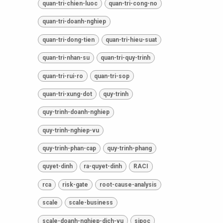
quan-tri-chien-luoc
quan-tri-cong-no
quan-tri-doanh-nghiep
quan-tri-dong-tien
quan-tri-hieu-suat
quan-tri-nhan-su
quan-tri-quy-trinh
quan-tri-rui-ro
quan-tri-sop
quan-tri-xung-dot
quy-trinh
quy-trinh-doanh-nghiep
quy-trinh-nghiep-vu
quy-trinh-phan-cap
quy-trinh-phang
quyet-dinh
ra-quyet-dinh
RACI
rca
risk-gate
root-cause-analysis
scale
scale-business
scale-doanh-nghiep-dich-vu
sipoc