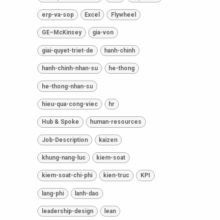
erp-va-sop
Excel
Flywheel
GE–McKinsey
gia-von
giai-quyet-triet-de
hanh-chinh
hanh-chinh-nhan-su
he-thong
he-thong-nhan-su
hieu-qua-cong-viec
hr
Hub & Spoke
human-resources
Job-Description
kaizen
khung-nang-luc
kiem-soat
kiem-soat-chi-phi
kien-truc
KPI
lang-phi
lanh-dao
leadership-design
lean