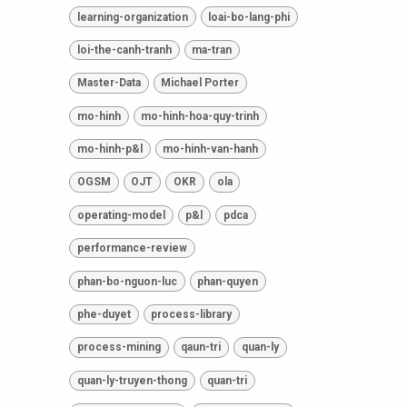
learning-organization
loai-bo-lang-phi
loi-the-canh-tranh
ma-tran
Master-Data
Michael Porter
mo-hinh
mo-hinh-hoa-quy-trinh
mo-hinh-p&l
mo-hinh-van-hanh
OGSM
OJT
OKR
ola
operating-model
p&l
pdca
performance-review
phan-bo-nguon-luc
phan-quyen
phe-duyet
process-library
process-mining
qaun-tri
quan-ly
quan-ly-truyen-thong
quan-tri