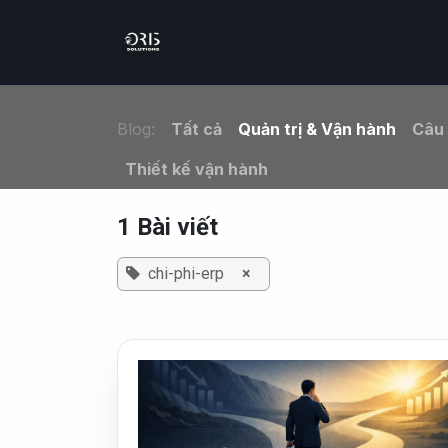
Trang chủ
Bộ giải pháp th
Blog:
Tất cả
Quản trị & Vận hành
Câu
Thiết kế vận hành
1 Bài viết
chi-phi-erp
×