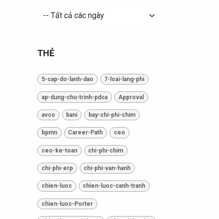
THẺ
5-cap-do-lanh-dao
7-loai-lang-phi
ap-dung-chu-trinh-pdca
Approval
avco
bani
bay-chi-phi-chim
bpmn
Career-Path
ceo
ceo-ke-toan
chi-phi-chim
chi-phi-erp
chi-phi-van-hanh
chien-luoc
chien-luoc-canh-tranh
chien-luoc-Porter