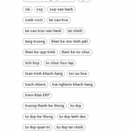
sla
sop
sop-van-hanh
sunk-cost
tai-cau-truc
tai-cau-truc-van-hanh
tai-chinh
tang-truong
thiet-ke-mo-hinh-p&l
thiet-ke-quy-trinh
thiet-ke-to-chuc
tich-hop
to-chuc-hoc-tap
toan-trinh-khach-hang
toi-uu-hoa
trach-nhiem
trai-nghiem-khach-hang
trien-khai-ERP
truong-thanh-he-thong
tu-duy
tu-duy-he-thong
tu-duy-lanh-dao
tu-duy-quan-tri
tu-duy-tai-chinh