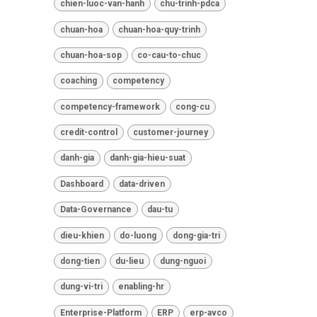
chien-luoc-van-hanh
chu-trinh-pdca
chuan-hoa
chuan-hoa-quy-trinh
chuan-hoa-sop
co-cau-to-chuc
coaching
competency
competency-framework
cong-cu
credit-control
customer-journey
danh-gia
danh-gia-hieu-suat
Dashboard
data-driven
Data-Governance
dau-tu
dieu-khien
do-luong
dong-gia-tri
dong-tien
du-lieu
dung-nguoi
dung-vi-tri
enabling-hr
Enterprise-Platform
ERP
erp-avco